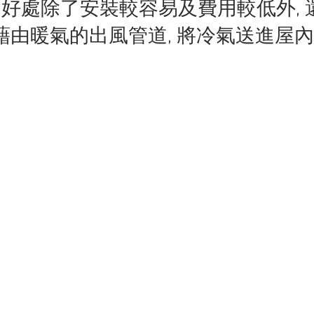
好處除了安裝較容易及費用較低外, 
 藉由暖氣的出風管道, 將冷氣送進屋內