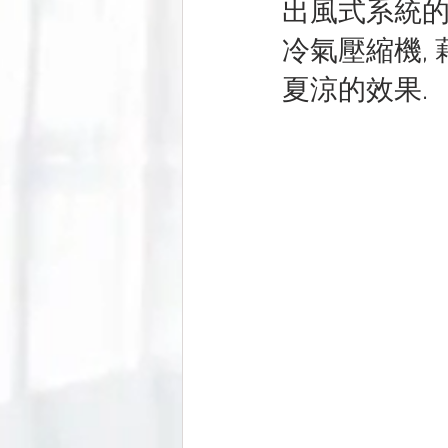
出風式系統的
冷氣壓縮機,
夏涼的效果.