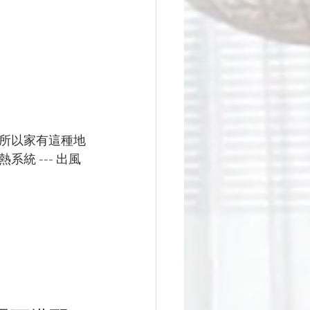
所以家有這種地
統 --- 出風