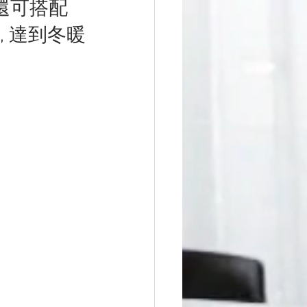
還可搭配
, 達到冬暖