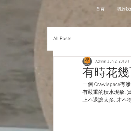
首頁
關於我
All Posts
Admin
Jun 2, 2018
1
有時花幾
一個 Crawlspa
有嚴重的積水現象. 
上不退讓太多, 才不