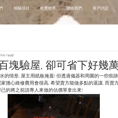
們
檢驗項目
收費標準
聯絡我們
客戶評語
 min read
百塊驗屋, 卻可省下好幾
ce有滲水的情形, 屋主用紙板掩蓋! 但透過儀器和周圍的一些痕
買家擔心維修費用會很高, 希望賣方能做多點的退讓, 而賣
得已的將之前請專人來做的估價單拿出來!