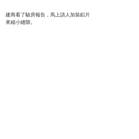
建商看了驗房報告，馬上請人加裝鋁片
來縮小縫隙。